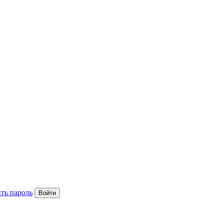
ть пароль