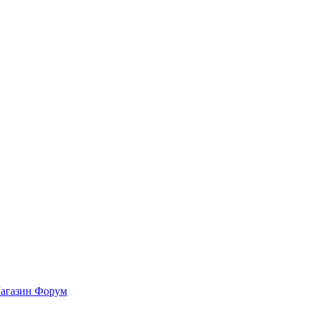
агазин
Форум