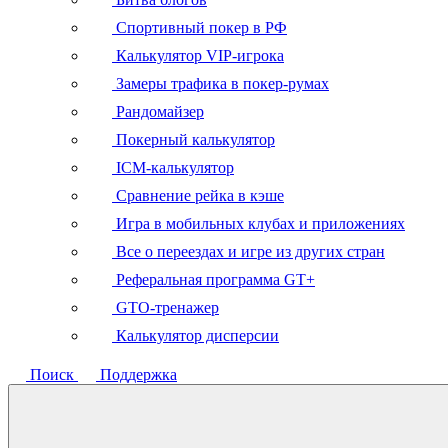
Спортивный покер в РФ
Калькулятор VIP-игрока
Замеры трафика в покер-румах
Рандомайзер
Покерный калькулятор
ICM-калькулятор
Сравнение рейка в кэше
Игра в мобильных клубах и приложениях
Все о переездах и игре из других стран
Реферальная программа GT+
GTO-тренажер
Калькулятор дисперсии
Поиск
Поддержка